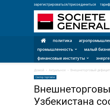
зарегистрироваться/присоединиться
тариф
политика
агропромышле
промышленность
малый бизне
финансовые институты
энерге
Домой
Актуальное
Внешнеторговый дефицит У
Сектор торговли
Внешнеторговы
Узбекистана со