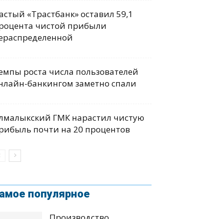
астый «Трастбанк» оставил 59,1
роцента чистой прибыли
ераспределенной
емпы роста числа пользователей
нлайн-банкингом заметно спали
лмалыкский ГМК нарастил чистую
рибыль почти на 20 процентов
амое популярное
Производство