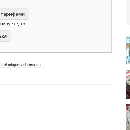
.
тарифами
анируете, то
ься
вый оборот Узбекистана