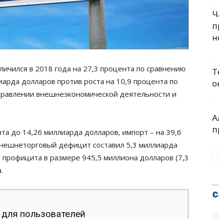
Ч
п
н
ичился в 2018 года на 27,3 процента по сравнению
Т
арда долларов против роста на 10,9 процента по
о
 управлении внешнеэкономической деятельности и
А
п
нта до 14,26 миллиарда долларов, импорт – на 39,6
внешнеторговый дефицит составил 5,3 миллиарда
в профицита в размере 945,5 миллиона долларов (7,3
.
с
 для пользователей