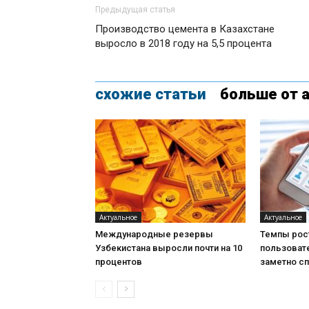
Предыдущая статья
Производство цемента в Казахстане
выросло в 2018 году на 5,5 процента
схожие статьи
больше от 
Актуальное
Актуальное
Международные резервы
Темпы рос
Узбекистана выросли почти на 10
пользоват
процентов
заметно с