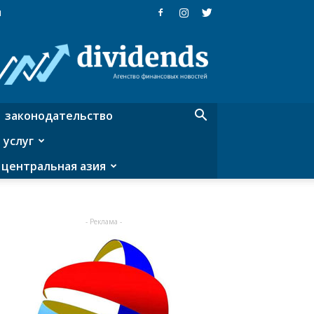
я
Dividends
—
агентство
финансовых
новостей
законодательство
 услуг
центральная азия
- Реклама -