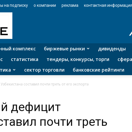
ы на подписку
о компании
реклама
контактная информаци
нный комплекс
биржевые рынки
дивиденды
с
статистика
тендеры, конкурсы, торги
сфера
тика
сектор торговли
банковские рейтинги
збекистана составил почти треть от его экспорта
й дефицит
ставил почти треть