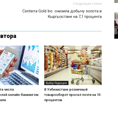
Следующая статья
Centerra Gold Inc. снизила добычу золота в
Кыргызстане на 7,1 процента
автора
Выбор Редакции
та числа
В Узбекистане розничный
елей онлайн-банкингом
товарооборот просел почти на 10
пали
процентов