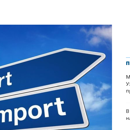
п
М
У
п
В
н