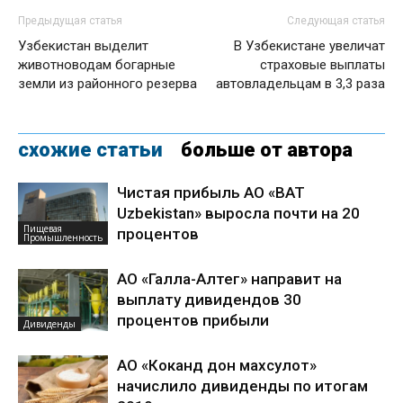
Предыдущая статья
Следующая статья
Узбекистан выделит
В Узбекистане увеличат
животноводам богарные
страховые выплаты
земли из районного резерва
автовладельцам в 3,3 раза
схожие статьи
больше от автора
Чистая прибыль АО «BAT
Uzbekistan» выросла почти на 20
Пищевая
процентов
Промышленность
АО «Галла-Алтег» направит на
выплату дивидендов 30
процентов прибыли
Дивиденды
АО «Коканд дон махсулот»
начислило дивиденды по итогам