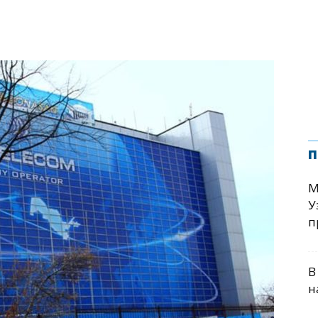
з
п
М
У
п
В
н