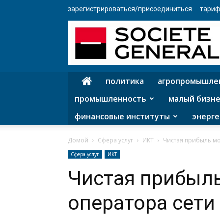
зарегистрироваться/присоединиться
тариф
политика
агропромышле
промышленность
малый бизне
финансовые институты
энерге
Домой
Сфера услуг
ИКТ
Чистая прибыль мо
Сфера услуг
ИКТ
Чистая прибыл
оператора сети