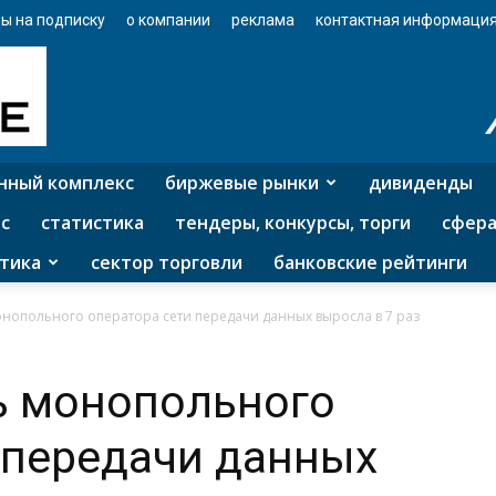
ы на подписку
о компании
реклама
контактная информаци
нный комплекс
биржевые рынки
дивиденды
с
статистика
тендеры, конкурсы, торги
сфера
тика
сектор торговли
банковские рейтинги
нопольного оператора сети передачи данных выросла в 7 раз
ь монопольного
 передачи данных