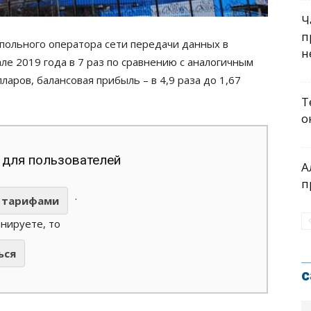
Ч
п
польного оператора сети передачи данных в
н
але 2019 года в 7 раз по сравнению с аналогичным
аров, балансовая прибыль – в 4,9 раза до 1,67
Т
о
 для пользователей
А
п
.
тарифами
анируете, то
ься
с