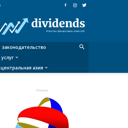
я
Dividends
—
агентство
финансовых
новостей
законодательство
 услуг
центральная азия
- Реклама -