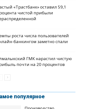
астый «Трастбанк» оставил 59,1
роцента чистой прибыли
ераспределенной
емпы роста числа пользователей
нлайн-банкингом заметно спали
лмалыкский ГМК нарастил чистую
рибыль почти на 20 процентов
амое популярное
Производство