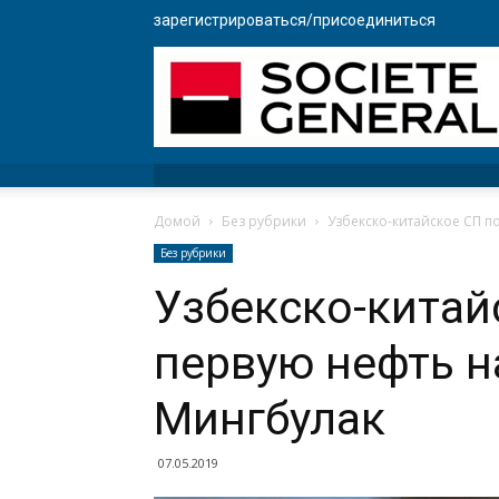
зарегистрироваться/присоединиться
Домой
Без рубрики
Узбекско-китайское СП 
Без рубрики
Узбекско-китай
первую нефть 
Мингбулак
07.05.2019