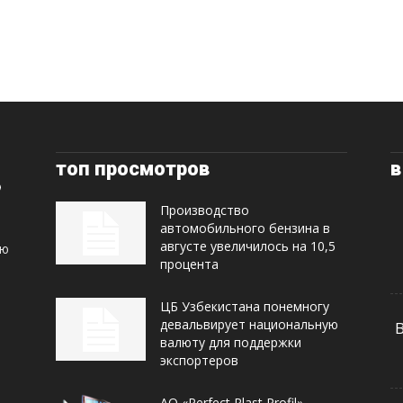
топ просмотров
в
Производство
автомобильного бензина в
августе увеличилось на 10,5
ую
процента
ЦБ Узбекистана понемногу
девальвирует национальную
валюту для поддержки
экспортеров
АО «Perfect Plast Profil»