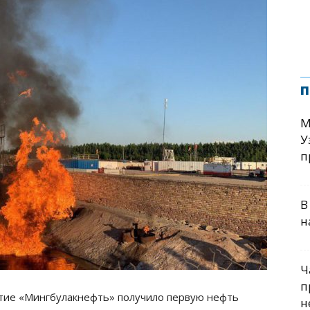
п
М
У
п
В
н
Ч
п
ятие «Мингбулакнефть» получило первую нефть
н