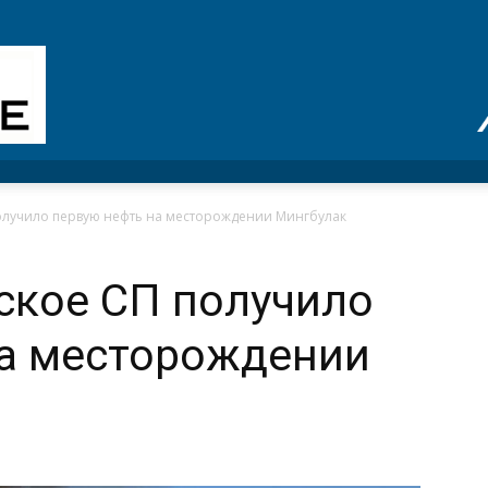
получило первую нефть на месторождении Мингбулак
ское СП получило
на месторождении