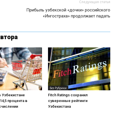
Следующая статья
Прибыль узбекской «дочки» российского
«Ингостраха» продолжает падать
автора
Без Рубрики
в Узбекистане
Fitch Ratings сохранил
14,5 процента в
суверенные рейтинги
счислении
Узбекистана