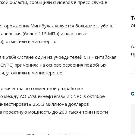
ой области, сообщили dividends в пресс-службе
Т
о
сторождения Мингбулак является большие глубины
е давления (более 115 МПа) и пластовые
), отметили в минэнерго.
А
п
 в Узбекистане один из учредителей СП – китайская
(СNPC) применила на основе освоения подобных
я, уточнили в министерстве.
дничества по совместной разработке
с
о между АО «Узбекнефтегаз» и CNPC в октябре
 инвестировать 255,3 миллиона долларов
а проектную мощность до 200 тысяч тонн нефти