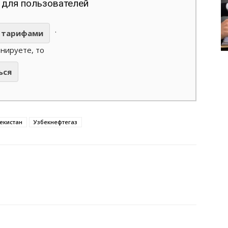
 для пользователей
.
тарифами
анируете, то
ься
екистан
Узбекнефтегаз