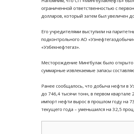
Напомним, что СП «Мингбулакнефть» было
ограниченной ответственностью с первон
долларов, который затем был увеличен д
Его учредителями выступили на паритетн
подконтрольного АО «Узнефтегаздобычи»
«Узбекнефтегаз».
Месторождение Мингбулак было открыто в
суммарные извлекаемые запасы составляю
Ранее сообщалось, что добыча нефти в Уз
до 746,4 тысячи тонн, в первом квартале 
импорт нефти вырос в прошлом году на 73
текущего года – уменьшился на 32,5 проц