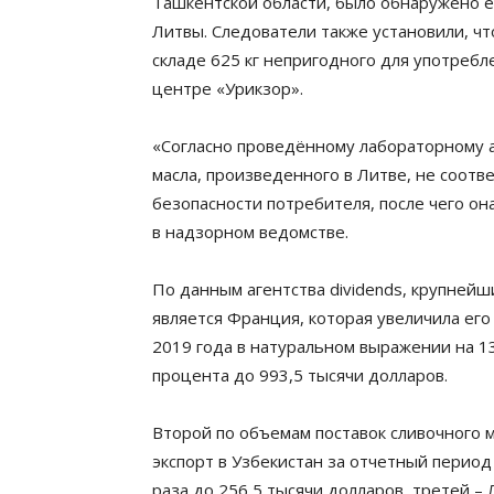
Ташкентской области, было обнаружено е
Литвы. Следователи также установили, что
складе 625 кг непригодного для употребл
центре «Урикзор».
«Согласно проведённому лабораторному а
масла, произведенного в Литве, не соот
безопасности потребителя, после чего он
в надзорном ведомстве.
По данным агентства dividends, крупнейш
является Франция, которая увеличила его
2019 года в натуральном выражении на 13
процента до 993,5 тысячи долларов.
Второй по объемам поставок сливочного м
экспорт в Узбекистан за отчетный период 
раза до 256,5 тысячи долларов, третей – Л