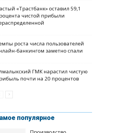
астый «Трастбанк» оставил 59,1
роцента чистой прибыли
ераспределенной
емпы роста числа пользователей
нлайн-банкингом заметно спали
лмалыкский ГМК нарастил чистую
рибыль почти на 20 процентов
амое популярное
Производство