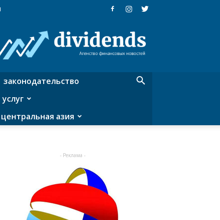
я
Dividends
—
агентство
финансовых
новостей
законодательство
 услуг
центральная азия
- Реклама -