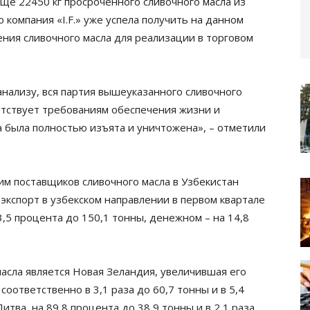
ще 22450 кг просроченного сливочного масла из
 компания «I.F.» уже успела получить на данном
ения сливочного масла для реализации в торговом
нализу, вся партия вышеуказанного сливочного
ветствует требованиям обеспечения жизни и
а была полностью изъята и уничтожена», – отметили
им поставщиков сливочного масла в Узбекистан
 экспорт в узбекском направлении в первом квартале
,5 процента до 150,1 тонны, денежном – на 14,8
асла является Новая Зеландия, увеличившая его
соответственно в 3,1 раза до 60,7 тонны и в 5,4
итва, на 89,8 процента до 38,9 тонны и в 2,1 раза