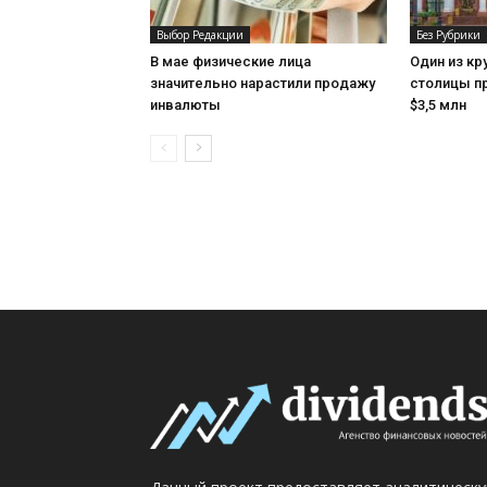
Выбор Редакции
Без Рубрики
В мае физические лица
Один из кр
значительно нарастили продажу
столицы пр
инвалюты
$3,5 млн