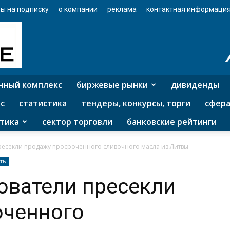
ы на подписку
о компании
реклама
контактная информаци
нный комплекс
биржевые рынки
дивиденды
с
статистика
тендеры, конкурсы, торги
сфера
тика
сектор торговли
банковские рейтинги
ресекли продажу просроченного сливочного масла из Литвы
ть
ователи пресекли
оченного