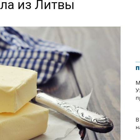
ла из Литвы
п
М
У
п
В
н