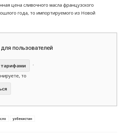
енная цена сливочного масла французского
рошлого года, то импортируемого из Новой
 для пользователей
.
тарифами
анируете, то
ься
сло
узбекистан