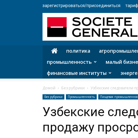
зарегистрироваться/присоединиться
тариф
политика
агропромышле
промышленность
малый бизне
финансовые институты
энерге
Домой
Без рубрики
Узбекские следователи п
Без рубрики
Промышленность
Пищевая промышленнос
Узбекские след
продажу проср