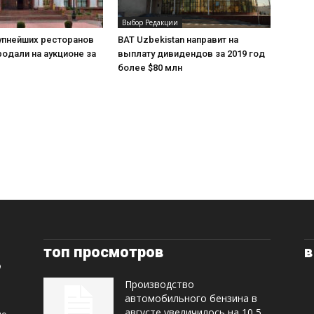
Выбор Редакции
упнейших ресторанов
BAT Uzbekistan направит на
одали на аукционе за
выплату дивидендов за 2019 год
более $80 млн
топ просмотров
в
Производство
автомобильного бензина в
августе увеличилось на 10,5