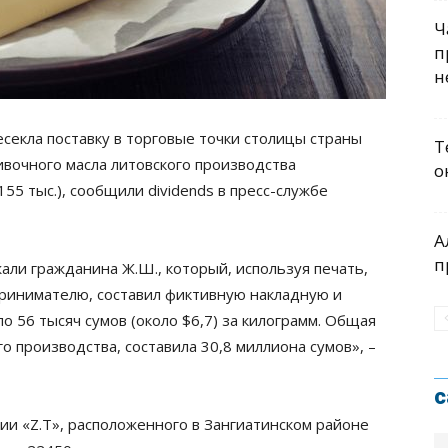
Ч
п
н
секла поставку в торговые точки столицы страны
Т
ивочного масла литовского производства
о
55 тыс.), сообщили dividends в пресс-службе
А
п
али гражданина Ж.Ш., который, используя печать,
инимателю, составил фиктивную накладную и
по 56 тысяч сумов (около $6,7) за килограмм. Общая
о производства, составила 30,8 миллиона сумов», –
с
ии «Z.T», расположенного в Зангиатинском районе