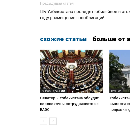
Предыдущая статья
ЦБ Узбекистана проведет юбилейное в это
году размещение гособлигаций
схожие статьи
больше от 
Выбор Редакции
Важное
Сенаторы Узбекистана обсудят
Узбекиста
перспективы сотрудничества с
вывести ег
ЕАЭС
поправки 