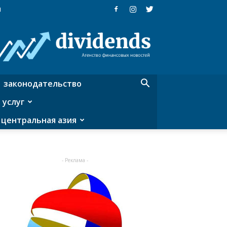
я
Dividends
—
агентство
финансовых
новостей
законодательство
 услуг
центральная азия
- Реклама -