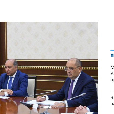
п
М
У
п
В
н