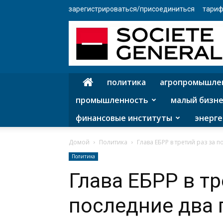
зарегистрироваться/присоединиться
тариф
политика
агропромышле
промышленность
малый бизне
финансовые институты
энерге
Домой
Политика
Глава ЕБРР в третий раз за 
Политика
Глава ЕБРР в тр
последние два 