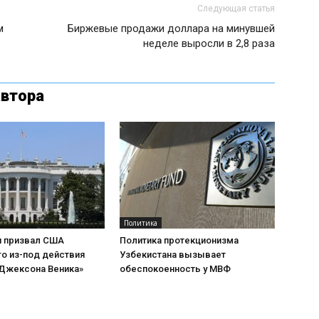
Следующая статья
м
Биржевые продажи доллара на минувшей
неделе выросли в 2,8 раза
автора
Политика
н призвал США
Политика протекционизма
о из-под действия
Узбекистана вызывает
«Джексона Веника»
обеспокоенность у МВФ