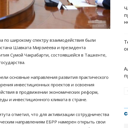
Ч
п
н
а по широкому спектру взаимодействия были
Т
истана Шавката Мирзиёева и президента
о
ития Сумой Чакрабарти, состоявшейся в Ташкенте,
государства.
А
п
рели основные направления развития практического
корения инвестиционных проектов и освоения
ействия в продвижении экономических реформ,
ды и инвестиционного климата в стране.
с
тута отметил, что для активизации сотрудничества
ическим направлениям ЕБРР намерен открыть свои