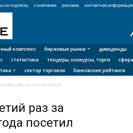
ы на подписку
о компании
реклама
контактная информаци
нный комплекс
биржевые рынки
дивиденды
с
статистика
тендеры, конкурсы, торги
сфера
тика
сектор торговли
банковские рейтинги
последние два года посетил Ташкент
етий раз за
года посетил