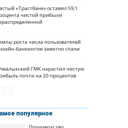
астый «Трастбанк» оставил 59,1
роцента чистой прибыли
ераспределенной
емпы роста числа пользователей
нлайн-банкингом заметно спали
лмалыкский ГМК нарастил чистую
рибыль почти на 20 процентов
амое популярное
Производство