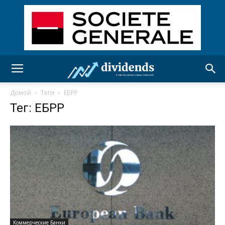
Домой
Теги
ЕБРР
Тег: ЕБРР
Коммерческие Банки