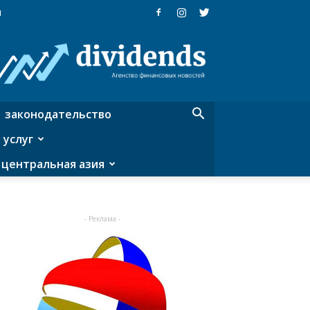
я
Dividends
—
агентство
финансовых
новостей
законодательство
 услуг
центральная азия
- Реклама -