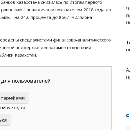
банков Казахстана снизилась по итогам первого
Ч
 сравнению с аналогичным показателем 2018 года до
п
быль – на 24,6 процента до 866,1 миллиона
н
роведены специалистами финансово-аналитического
Т
ационной поддержке департамента внешний
о
блики Казахстан.
А
п
 для пользователей
.
тарифами
анируете, то
с
ься