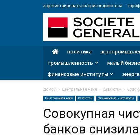
зарегистрироваться/присоединиться
тариф
политика
агропромышле
промышленность
малый бизне
финансовые институты
энерге
Домой
Центральная Азия
Казахстан
Совоку
Центральная Азия
Казахстан
Финансовые институты
Совокупная чис
банков снизилас