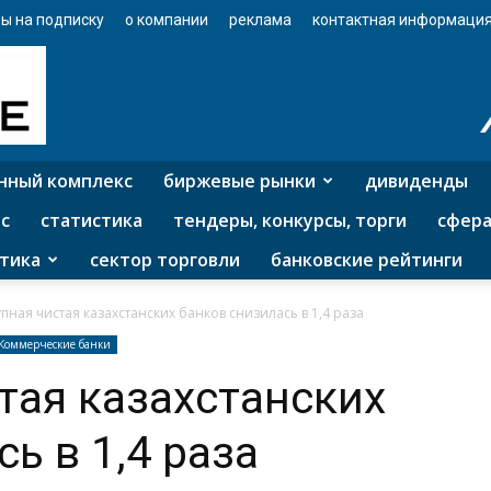
ы на подписку
о компании
реклама
контактная информаци
нный комплекс
биржевые рынки
дивиденды
с
статистика
тендеры, конкурсы, торги
сфера
тика
сектор торговли
банковские рейтинги
пная чистая казахстанских банков снизилась в 1,4 раза
Коммерческие банки
тая казахстанских
ь в 1,4 раза