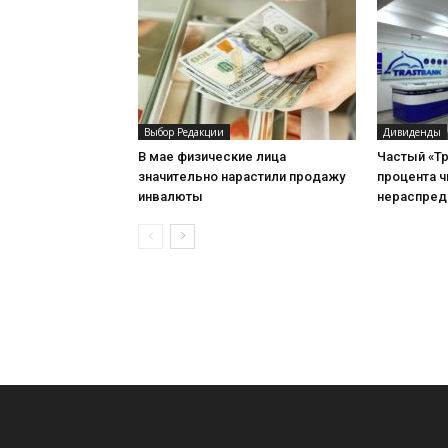
Выбор Редакции
Дивиденды
В мае физические лица
Частый «Тр
значительно нарастили продажу
процента 
инвалюты
нераспред