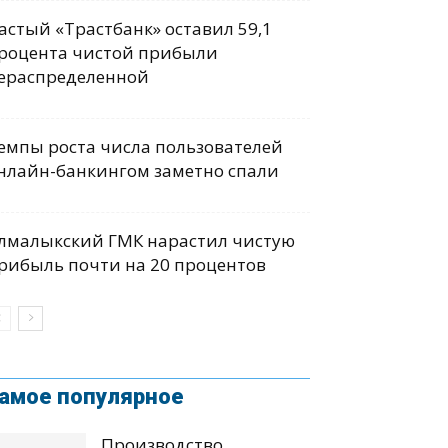
астый «Трастбанк» оставил 59,1
роцента чистой прибыли
ераспределенной
емпы роста числа пользователей
нлайн-банкингом заметно спали
лмалыкский ГМК нарастил чистую
рибыль почти на 20 процентов
амое популярное
Производство