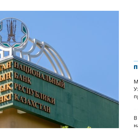
п
М
У
п
В
н