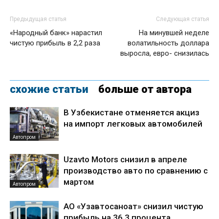
Предыдущая статья
Следующая статья
«Народный банк» нарастил
На минувшей неделе
чистую прибыль в 2,2 раза
волатильность доллара
выросла, евро- снизилась
схожие статьи
больше от автора
В Узбекистане отменяется акциз
на импорт легковых автомобилей
Автопром
Uzavto Motors снизил в апреле
производство авто по сравнению с
мартом
Автопром
АО «Узавтосаноат» снизил чистую
прибыль на 36,3 процента