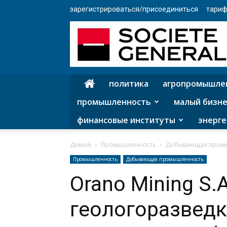
зарегистрироваться/присоединиться
тариф
политика
агропромышле
промышленность
малый бизне
финансовые институты
энерге
Домой
Промышленность
Добывающая пром
Промышленность
Добывающая промышленность
Orano Mining S.
геологоразведк