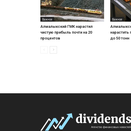
Важное
Важное
Алмалыкский ГМК нарастил
Алмалыкск
чистую прибыль почти на 20
нарастить
процентов
до 50 тонн