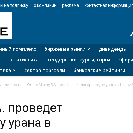
ы на подписку
о компании
реклама
контактная информаци
нный комплекс
биржевые рынки
дивиденды
с
статистика
тендеры, конкурсы, торги
сфера
тика
сектор торговли
банковские рейтинги
ышленность
Orano Mining S.A. проведет геологоразведку урана в Навои
A. проведет
у урана в