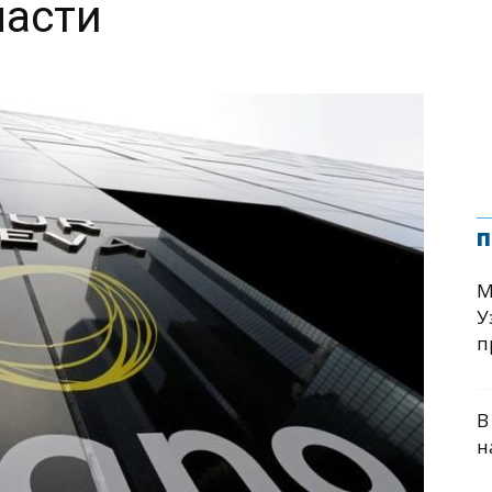
ласти
п
М
У
п
В
н