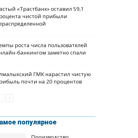
астый «Трастбанк» оставил 59,1
роцента чистой прибыли
ераспределенной
емпы роста числа пользователей
нлайн-банкингом заметно спали
лмалыкский ГМК нарастил чистую
рибыль почти на 20 процентов
амое популярное
Производство