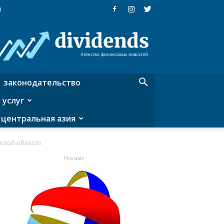
я
Dividends
—
агентство
финансовых
новостей
законодательство
 услуг
центральная азия
йской области
- Реклама -