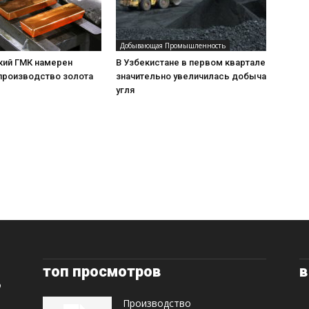
Добывающая Промышленность
ий ГМК намерен
В Узбекистане в первом квартале
 производство золота
значительно увеличилась добыча
угля
топ просмотров
в
Производство