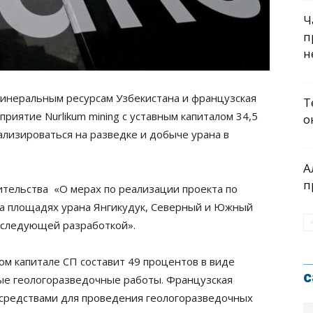
Ч
п
н
минеральным ресурсам Узбекистана и французская
Т
приятие Nurlikum mining с уставным капиталом 34,5
о
ализироваться на разведке и добыче урана в
А
п
тельства «О мерах по реализации проекта по
а площадях урана Янгикудук, Северный и Южный
оследующей разработкой».
ом капитале СП составит 49 процентов в виде
с
ые геологоразведочные работы. Французская
средствами для проведения геологоразведочных