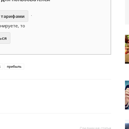
.
тарифами
анируете, то
ься
к
прибыль
Следующая статья