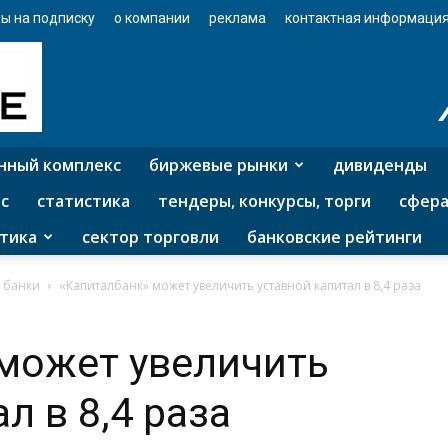
ы на подписку
о компании
реклама
контактная информаци
нный комплекс
биржевые рынки
дивиденды
с
статистика
тендеры, конкурсы, торги
сфера
тика
сектор торговли
банковские рейтинги
 банки
«Капиталбанк» может увеличить уставной капитал в 8,4 раза
может увеличить
л в 8,4 раза