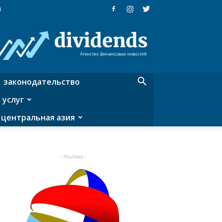
я
Dividends
—
агентство
финансовых
новостей
законодательство
 услуг
центральная азия
- Реклама -