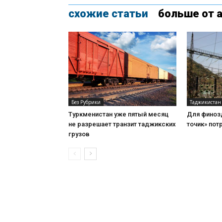
схожие статьи
больше от 
Без Рубрики
Таджикистан
Туркменистан уже пятый месяц
Для финоз
не разрешает транзит таджикских
точик» пот
грузов