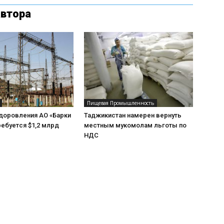
автора
Пищевая Промышленность
доровления АО «Барки
Таджикистан намерен вернуть
ребуется $1,2 млрд
местным мукомолам льготы по
НДС