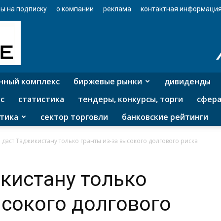
ы на подписку
о компании
реклама
контактная информаци
нный комплекс
биржевые рынки
дивиденды
с
статистика
тендеры, конкурсы, торги
сфера
тика
сектор торговли
банковские рейтинги
 даст Таджикистану только гранты из-за высокого долгового риска
кистану только
ысокого долгового