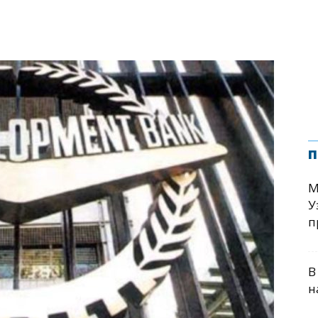
п
М
У
п
В
н