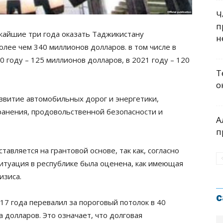
Ч
п
ижайшие три года оказать Таджикистану
н
ее чем 340 миллионов долларов. в том числе в
0 году – 125 миллионов долларов, в 2021 году – 120
Т
о
звитие автомобильных дорог и энергетики,
хранения, продовольственной безопасности и
А
п
вляется на грантовой основе, так как, согласно
ситуация в республике была оценена, как имеющая
изиса.
с
7 года перевалил за пороговый потолок в 40
 долларов. Это означает, что долговая