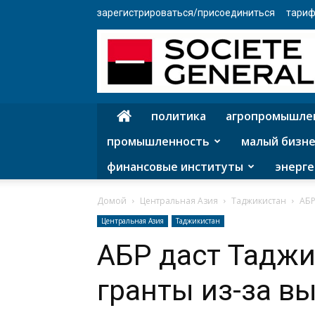
зарегистрироваться/присоединиться
тариф
политика
агропромышле
промышленность
малый бизне
финансовые институты
энерге
Домой
Центральная Азия
Таджикистан
АБР
Центральная Азия
Таджикистан
АБР даст Таджи
гранты из-за в