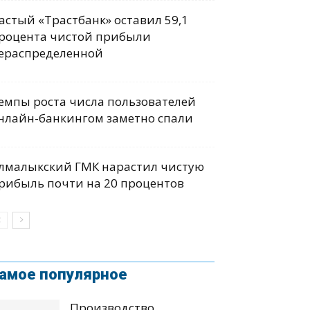
астый «Трастбанк» оставил 59,1
роцента чистой прибыли
ераспределенной
емпы роста числа пользователей
нлайн-банкингом заметно спали
лмалыкский ГМК нарастил чистую
рибыль почти на 20 процентов
амое популярное
Производство