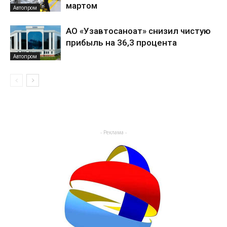
мартом
Автопром
АО «Узавтосаноат» снизил чистую
прибыль на 36,3 процента
Автопром
- Реклама -