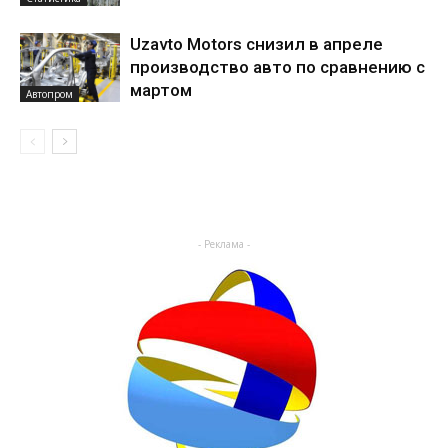
Uzavto Motors снизил в апреле
производство авто по сравнению с
мартом
Автопром
- Реклама -