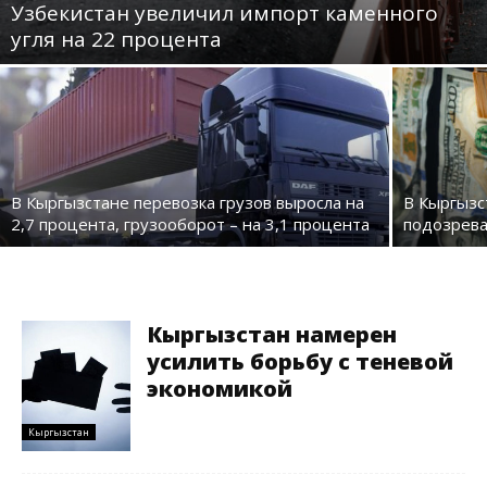
Узбекистан увеличил импорт каменного
угля на 22 процента
В Кыргызстане перевозка грузов выросла на
В Кыргызс
2,7 процента, грузооборот – на 3,1 процента
подозрева
Кыргызстан намерен
усилить борьбу с теневой
экономикой
Кыргызстан