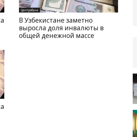
Центробанк
са
В Узбекистане заметно
выросла доля инвалюты в
общей денежной массе
са