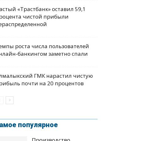
астый «Трастбанк» оставил 59,1
роцента чистой прибыли
ераспределенной
емпы роста числа пользователей
нлайн-банкингом заметно спали
лмалыкский ГМК нарастил чистую
рибыль почти на 20 процентов
амое популярное
Производство