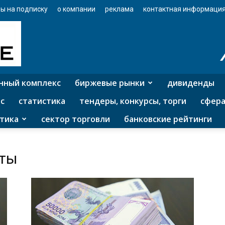
ы на подписку
о компании
реклама
контактная информаци
нный комплекс
биржевые рынки
дивиденды
с
статистика
тендеры, конкурсы, торги
сфера
тика
сектор торговли
банковские рейтинги
аты