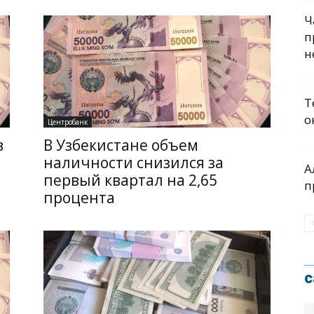
Ч
п
н
Т
о
Центробанк
в
В Узбекистане объем
наличности снизился за
А
первый квартал на 2,65
п
процента
с