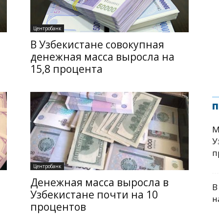
Центробанк
В Узбекистане совокупная
денежная масса выросла на
15,8 процента
п
М
У
п
Центробанк
Денежная масса выросла в
В
Узбекистане почти на 10
н
процентов