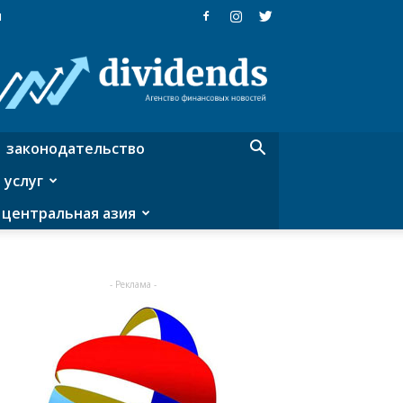
я
Dividends
—
агентство
финансовых
новостей
законодательство
 услуг
центральная азия
- Реклама -