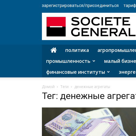
зарегистрироваться/присоединиться
тариф
политика
агропромышле
промышленность
малый бизне
финансовые институты
энерге
Домой
Теги
денежные агрегаты
Тег: денежные агрег