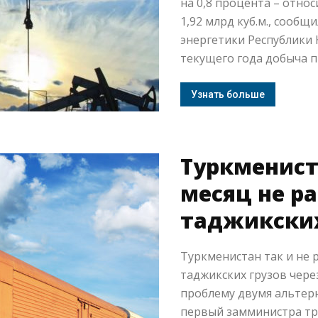
на 0,8 процента – отно
1,92 млрд куб.м., сообщ
энергетики Республики 
текущего года добыча пр
Узнать больше
Туркменист
месяц не р
таджикских
Туркменистан так и не
таджикских грузов чере
проблему двумя альте
первый замминистра тр