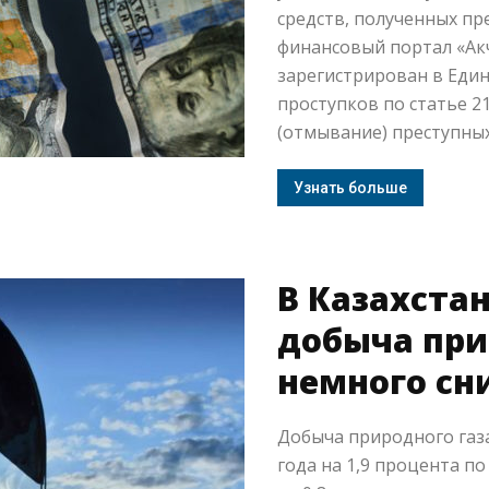
средств, полученных пр
финансовый портал «Ак
зарегистрирован в Един
проступков по статье 21
(отмывание) преступных
Узнать больше
В Казахста
добыча при
немного сн
Добыча природного газа
года на 1,9 процента п