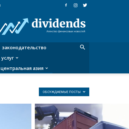
я
Dividends
—
агентство
финансовых
новостей
законодательство
 услуг
центральная азия
ОБСУЖДАЕМЫЕ ПОСТЫ