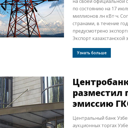
на своей официальной с
по состоянию на 17 июл
миллионов лн кВт⋅ч. Со
странами, в течение го
предусмотрено экспорти
Экспорт казахстанской э
Узнать больше
Центробанк
разместил 
эмиссию ГК
Центральный банк Узбек
аукционных торгах Узб