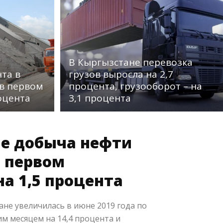
В Кыргызстане перевозка
та в
грузов выросла на 2,7
 в первом
процента, грузооборот – на
оцента
3,1 процента
не добыча нефти
в первом
на 1,5 процента
ане увеличилась в июне 2019 года по
м месяцем на 14,4 процента и