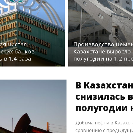
ая чистая
Производство цемен
нских банков
Казахстане выросло
 в 1,4 раза
полугодии на 1,2 пр
В Казахста
снизилась 
полугодии 
Добыча нефти в Казахст
сравнению с предыдущи