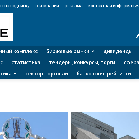
ы на подписку
о компании
реклама
контактная информаци
нный комплекс
биржевые рынки
дивиденды
с
статистика
тендеры, конкурсы, торги
сфера
тика
сектор торговли
банковские рейтинги